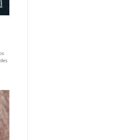
dos
ades