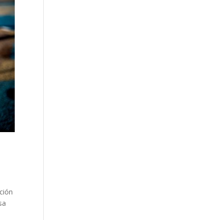
ción
sa