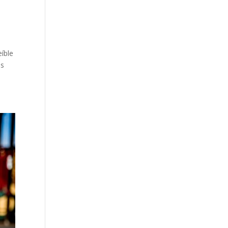
íble
ás