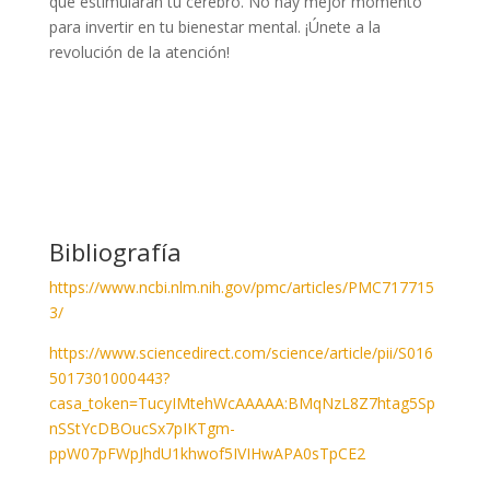
que estimularán tu cerebro. No hay mejor momento
para invertir en tu bienestar mental. ¡Únete a la
revolución de la atención!
Bibliografía
https://www.ncbi.nlm.nih.gov/pmc/articles/PMC717715
3/
https://www.sciencedirect.com/science/article/pii/S016
5017301000443?
casa_token=TucyIMtehWcAAAAA:BMqNzL8Z7htag5Sp
nSStYcDBOucSx7pIKTgm-
ppW07pFWpJhdU1khwof5IVIHwAPA0sTpCE2