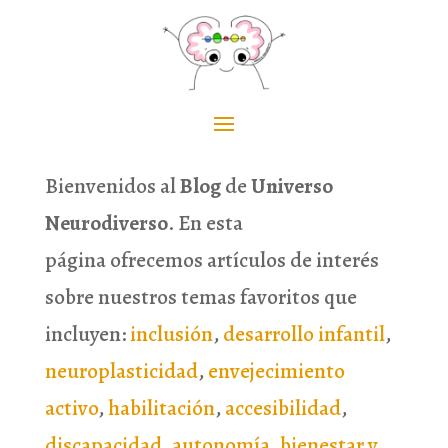
Bienvenidos al
Blog
de
Universo
Neurodiverso
. En esta
página ofrecemos artículos de interés
sobre nuestros temas favoritos que
incluyen:
inclusión
,
desarrollo infantil
,
neuroplasticidad
,
envejecimiento
activo
,
habilitación
,
accesibilidad
,
discapacidad
,
autonomía
,
bienestar y